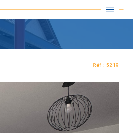
Réinitialiser les filtres
Réf : 5219