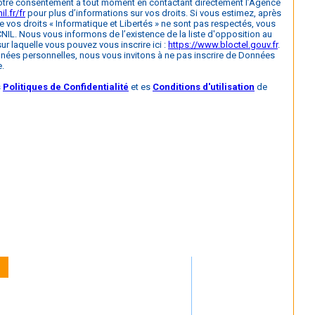
otre consentement à tout moment en contactant directement l’Agence
il.fr/fr
pour plus d’informations sur vos droits. Si vous estimez, après
e vos droits « Informatique et Libertés » ne sont pas respectés, vous
NIL. Nous vous informons de l’existence de la liste d'opposition au
r laquelle vous pouvez vous inscrire ici :
https://www.bloctel.gouv.fr
.
nnées personnelles, nous vous invitons à ne pas inscrire de Données
e.
s
Politiques de Confidentialité
et es
Conditions d'utilisation
de