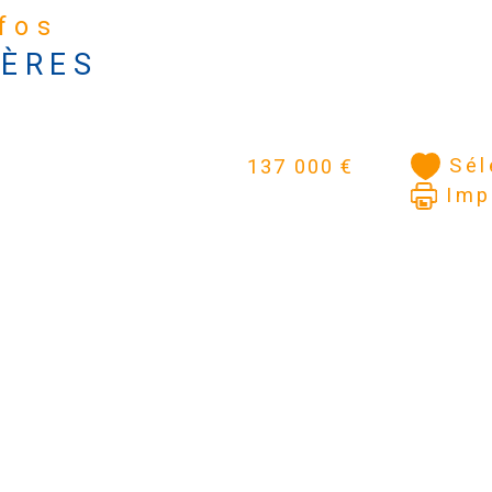
nfos
IÈRES
Sél
137 000 €
Imp