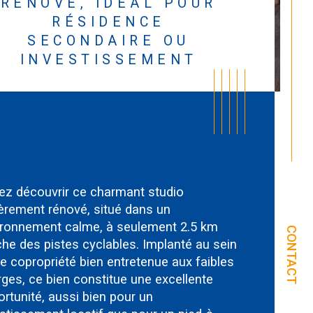
RENOVÉ, IDÉAL POUR
RÉSIDENCE
SECONDAIRE OU
INVESTISSEMENT
ez découvrir ce charmant studio 
èrement rénové, situé dans un 
ironnement calme, à seulement 2.5 km 
CONTACT
he des pistes cyclables. Implanté au sein 
e copropriété bien entretenue aux faibles 
istiques
Valeurs
de salle d'eau
ges, ce bien constitue une excellente 
rtunité, aussi bien pour un 
sine