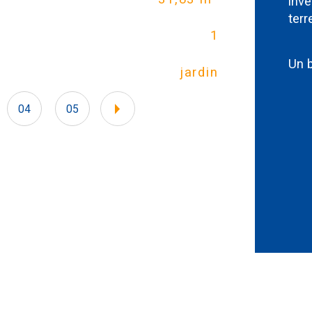
inve
terr
1
Typ
Un b
jardin
Mo
04
05