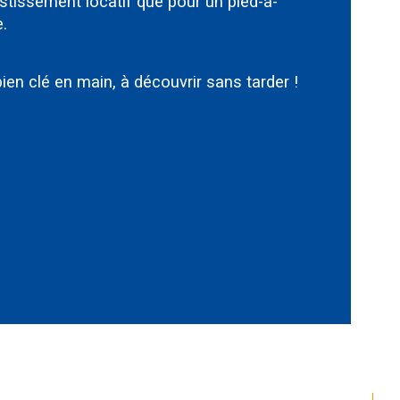
stissement locatif que pour un pied-à-
e.
e de cuisine
ien clé en main, à découvrir sans tarder !
de de chauffage