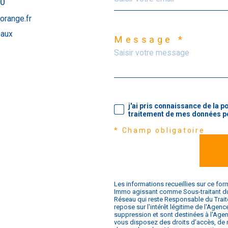
30
orange.fr
eaux
Message *
j'ai pris connaissance de la po
traitement de mes données pe
* Champ obligatoire
Les informations recueillies sur ce for
Immo agissant comme Sous-traitant du t
Réseau qui reste Responsable du Trait
repose sur l'intérêt légitime de l'Age
suppression et sont destinées à l'Agenc
vous disposez des droits d’accès, de re