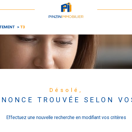
Voir les
0
annonces
TEMENT
T3
imer
1
LOCALISATION
BUDGET
3 Pièces
Désolé,
NONCE TROUVÉE SELON VO
Effectuez une nouvelle recherche en modifiant vos critères